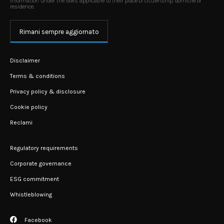
information under the laws applicable to their place of citizenship, domicile or
residence.
Rimani sempre aggiornato
Disclaimer
Terms & conditions
Privacy policy & disclosure
Cookie policy
Reclami
Regulatory requirements
Corporate governance
ESG commitment
Whistleblowing
Facebook