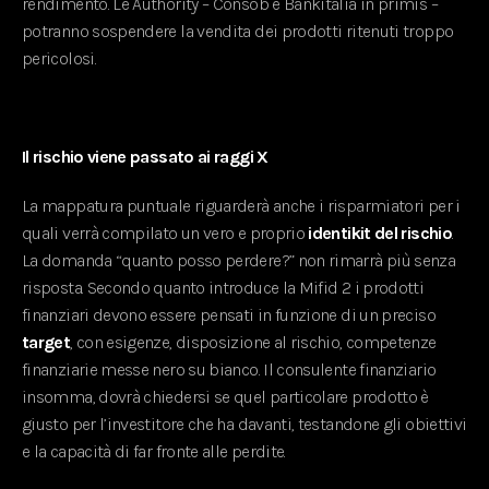
rendimento. Le Authority – Consob e Bankitalia in primis –
potranno sospendere la vendita dei prodotti ritenuti troppo
pericolosi.
Il rischio viene passato ai raggi X
La mappatura puntuale riguarderà anche i risparmiatori per i
quali verrà compilato un vero e proprio
identikit del rischio
.
La domanda “quanto posso perdere?” non rimarrà più senza
risposta. Secondo quanto introduce la Mifid 2 i prodotti
finanziari devono essere pensati in funzione di un preciso
target
, con esigenze, disposizione al rischio, competenze
finanziarie messe nero su bianco. Il consulente finanziario
insomma, dovrà chiedersi se quel particolare prodotto è
giusto per l’investitore che ha davanti, testandone gli obiettivi
e la capacità di far fronte alle perdite.